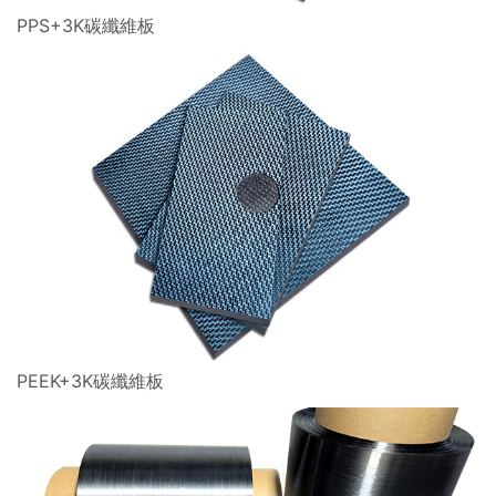
PPS+3K碳纖維板
PEEK+3K碳纖維板